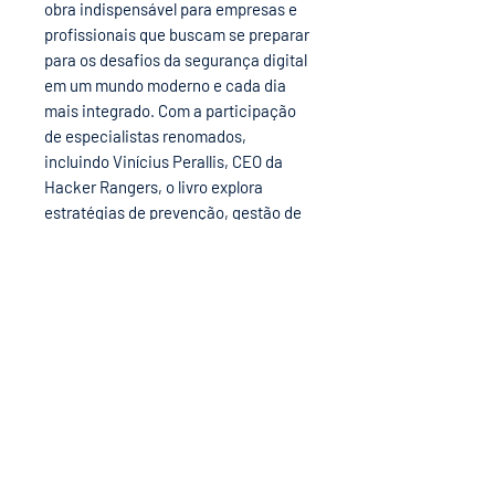
obra indispensável para empresas e
profissionais que buscam se preparar
para os desafios da segurança digital
em um mundo moderno e cada dia
mais integrado. Com a participação
de especialistas renomados,
incluindo Vinícius Perallis, CEO da
Hacker Rangers, o livro explora
estratégias de prevenção, gestão de
riscos, proteção de dados e
respostas a ataques cibernéticos.
Brinde "Meia" incluso.
BRINDE:
Na compra de cada unidade deste livro,
você ganha como brinde um par
de
meias Hacker Rangers
.
Importante:
A opção "
NUMERAÇÃO"
é