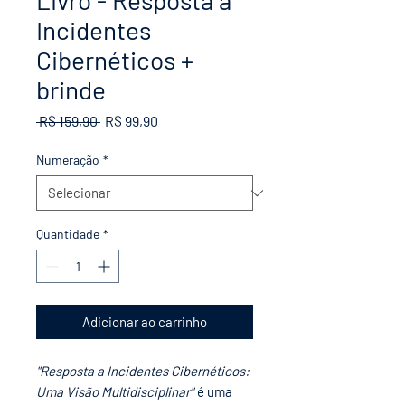
Livro - Resposta a
Incidentes
Cibernéticos +
brinde
Preço
Preço
 R$ 159,90 
R$ 99,90
normal
promocional
Numeração
*
Quantidade
*
Adicionar ao carrinho
"Resposta a Incidentes Cibernéticos:
Uma Visão Multidisciplinar"
é uma