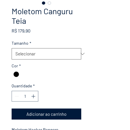
Moletom Canguru
Teia
Preço
R$ 179,90
Tamanho
*
Cor
*
Quantidade
*
Adicionar ao carrinho
Moletom Hacker Rangers